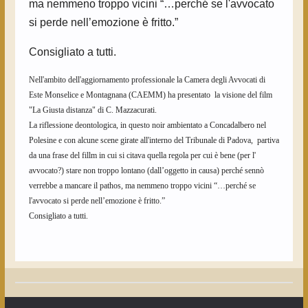
ma nemmeno troppo vicini “…perché se l'avvocato
si perde nell’emozione è fritto.”
Consigliato a tutti.
Nell'ambito dell'aggiornamento professionale la Camera degli Avvocati di
Este Monselice e Montagnana (CAEMM) ha presentato la visione del film
"La Giusta distanza" di C. Mazzacurati.
La riflessione deontologica, in questo noir ambientato a Concadalbero nel
Polesine e con alcune scene girate all'interno del Tribunale di Padova, partiva
da una frase del fillm in cui si citava quella regola per cui è bene (per l'
avvocato?) stare non troppo lontano (dall’oggetto in causa) perché sennò
verrebbe a mancare il pathos, ma nemmeno troppo vicini “…perché se
l'avvocato si perde nell’emozione è fritto.”
Consigliato a tutti.