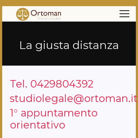
La giusta distanza
Tel. 0429804392
studiolegale@ortoman.it
1° appuntamento
orientativo